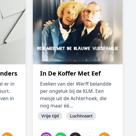
anders
In De Koffer Met Eef
t er in
Evelien van der Werff belandde
eurt.
per ongeluk bij de KLM. Een
ven in
meisje uit de Achterhoek, die
nog maar éé...
Vrije tijd
Luchtvaart