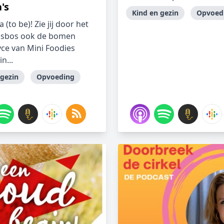
's
Kind en gezin
Opvoed
(to be)! Zie jij door het
gsbos ook de bomen
yce van Mini Foodies
in...
 gezin
Opvoeding