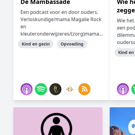
De Mambassade
Wie h
zegg
Een podcast voor en door ouders.
Verloskundige/mama Magalie Rock
Wie het
en
een pod
kleuteronderwijzeres/(zorg)mama...
dilemma
oudersc
Kind en gezin
Opvoeding
Kind en