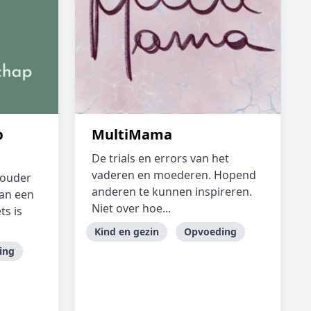
p
MultiMama
De trials en errors van het
vaderen en moederen. Hopend
gouder
anderen te kunnen inspireren.
dan een
Niet over hoe...
ts is
Kind en gezin
Opvoeding
ing