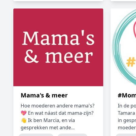
Mama's & meer
#Moml
Hoe moederen andere mama's?
In de p
💖 En wat náast dat mama-zijn?
Tamara 
👋 Ik ben Marcia, en via
in gesp
gesprekken met ande...
moeders