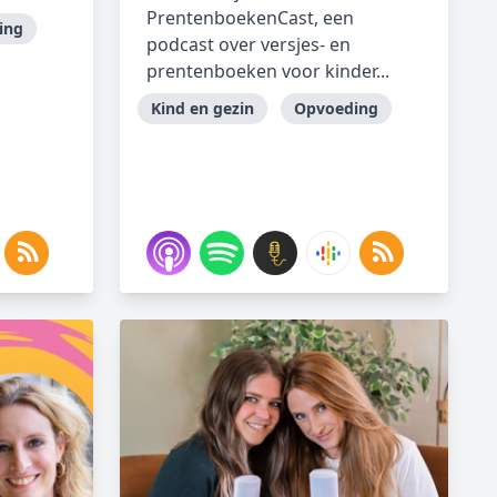
PrentenboekenCast, een
ing
podcast over versjes- en
prentenboeken voor kinder...
Kind en gezin
Opvoeding