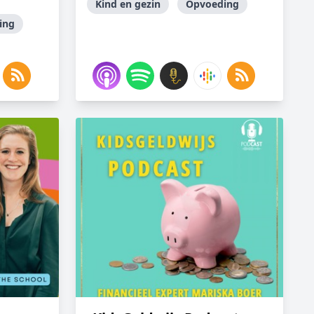
Kind en gezin
Opvoeding
ing