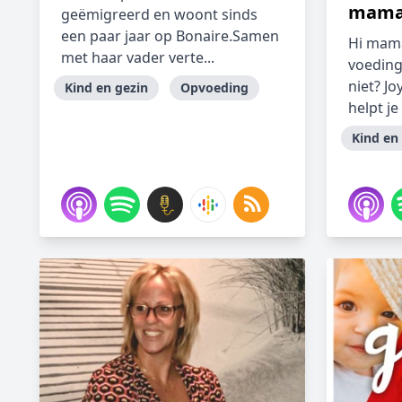
mama
geëmigreerd en woont sinds
een paar jaar op Bonaire.Samen
Hi mama 
met haar vader verte...
voedin
niet? Jo
Kind en gezin
Opvoeding
helpt je 
Kind en