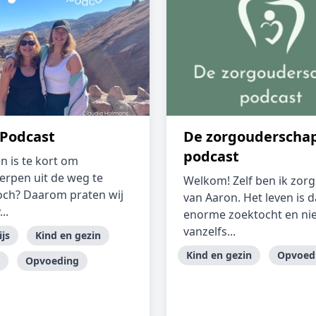
Podcast
De zorgouderscha
podcast
n is te kort om
rpen uit de weg te
Welkom! Zelf ben ik zor
och? Daarom praten wij
van Aaron. Het leven is 
..
enorme zoektocht en nie
vanzelfs...
js
Kind en gezin
Kind en gezin
Opvoed
Opvoeding