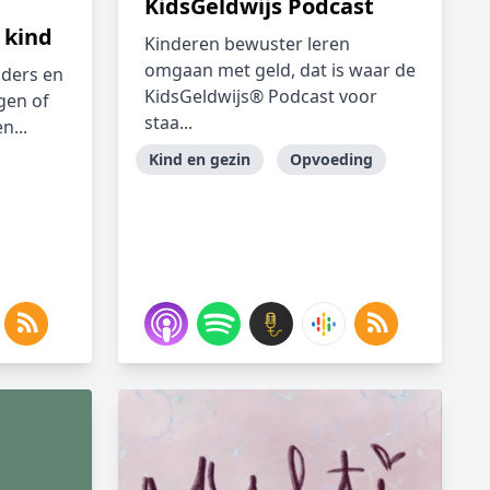
KidsGeldwijs Podcast
 kind
Kinderen bewuster leren
omgaan met geld, dat is waar de
uders en
KidsGeldwijs® Podcast voor
gen of
staa...
n...
Kind en gezin
Opvoeding