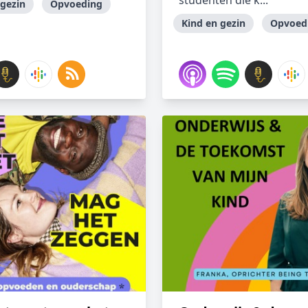
studenten die k...
 gezin
Opvoeding
Kind en gezin
Opvoed