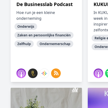
De Businesslab Podcast
KUKU
Hoe run je een kleine
In KUKU
onderneming
week in
inspire
Onderwijs
zelfontw
Zaken en persoonlijke financiën
Religie 
Zelfhulp
Ondernemerschap
Onderwi