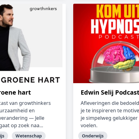
roene hart
Edwin Selij Podcas
ast van growthinkers
Afleveringen die bedoeld
uurzaamheid en
je te inspireren te moti
verandering — Jelle
je simpelweg gelukkiger 
gaat op zoek naa...
voelen.
js
Wetenschap
Onderwijs