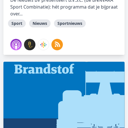
De Nieuws BV presenteert B.V.S.C. (de BNNVARA
Sport Combinatie): hét programma dat je bijpraat
over...
Sport
Nieuws
Sportnieuws