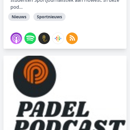
studenten Sportjournalistiek aan Howest. In deze
pod...
Nieuws
Sportnieuws