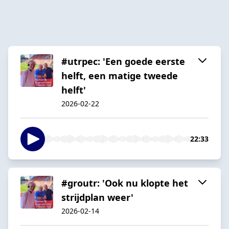
#utrpec: 'Een goede eerste
helft, een matige tweede
helft'
2026-02-22
22:33
#groutr: 'Ook nu klopte het
strijdplan weer'
2026-02-14